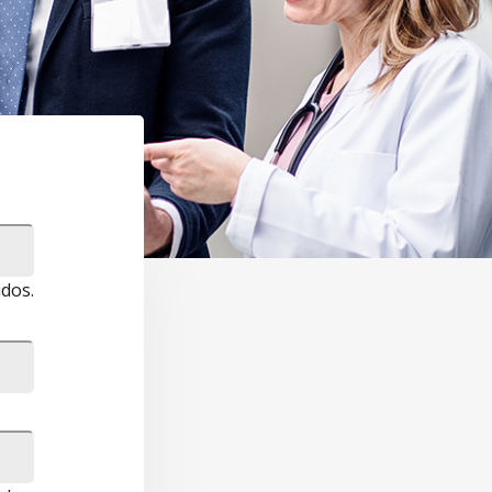
d
idos.