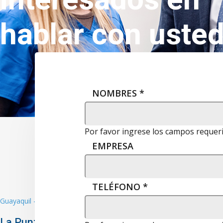
interesados ​​en
hablar con uste
NOMBRES
*
Por favor ingrese los campos requer
EMPRESA
TELÉFONO
*
Guayaquil - Samborondón
La Puntilla Km 1.5, Edf.