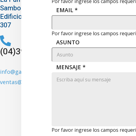
Por favor ingrese los campos requer
Samborondon
EMAIL
*
Edificio Office Center piso 3 oficina
307
Por favor ingrese los campos requer
ASUNTO
(04)3900802
MENSAJE
*
info@garbocorpsa.com
ventas@garbocorpsa.com
Por favor ingrese los campos requer